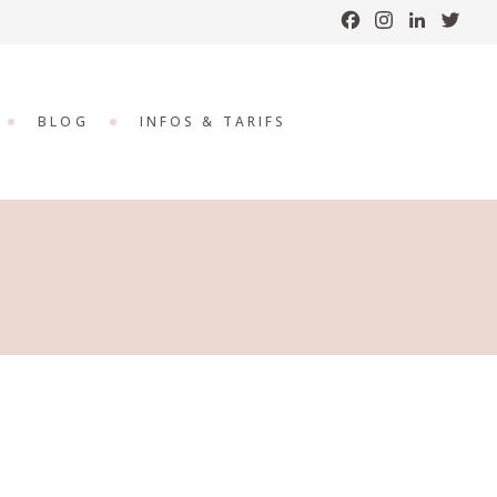
Facebook
Instagram
LinkedI
Twi
F
BLOG
INFOS & TARIFS
-PDF