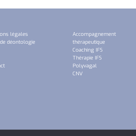
ons légales
Accompagnement
de déontologie
thérapeutique
Coaching IFS
s
Thérapie IFS
ct
Polyvagal
CNV
© 2024 La Voie du Self - Tous droits réservés