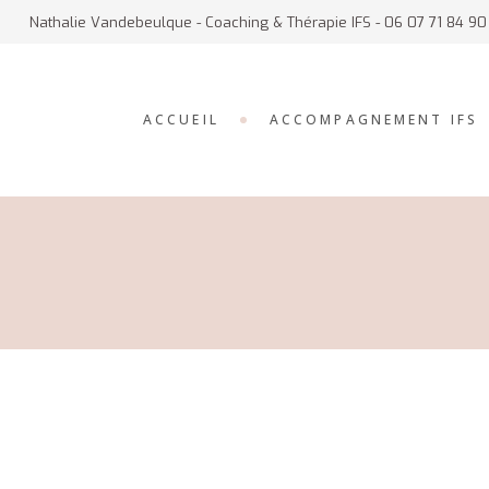
Nathalie Vandebeulque - Coaching & Thérapie IFS - 06 07 71 84 90
COACHING OU
THÉRAPIE IFS ?
LA THÉRAPIE IFS
ACCUEIL
ACCOMPAGNEMENT IFS
GROUPES DE
PRATIQUE COACHÉE
(IFS)
AUTRES APPROCHES
COACHING OU
THÉRAPIE IFS ?
LA THÉRAPIE IFS
GROUPES DE
PRATIQUE COACHÉE
(IFS)
AUTRES APPROCHES