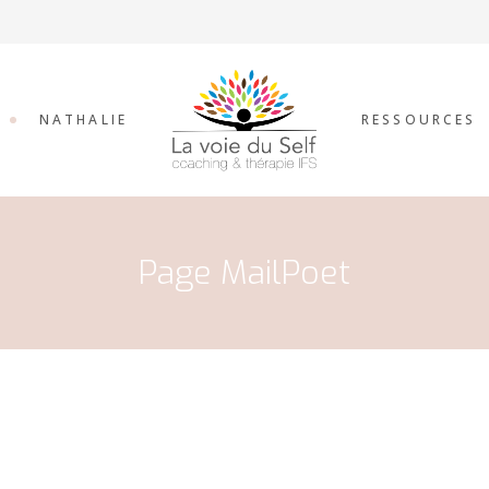
MON PARCOURS
SITES-VIDÉOS-PD
MES SERVICES
LIVRES
SOLIDAIRES
NATHALIE
RESSOURCES
MON PARCOURS
SITES-VIDÉOS
Page MailPoet
MES SERVICES
LIVRES
SOLIDAIRES