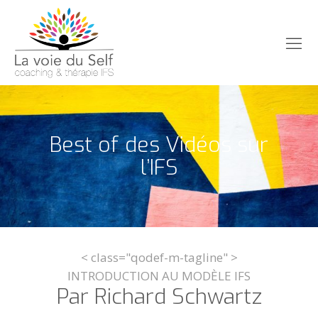
Best of des Vidéos sur
l’IFS
< class="qodef-m-tagline" >
INTRODUCTION AU MODÈLE IFS
Par Richard Schwartz