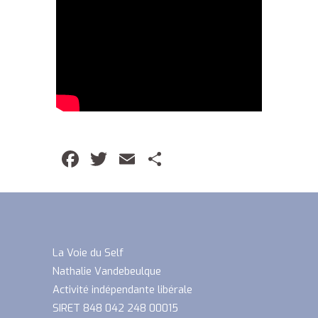
Facebook
Twitter
Email
Partager
La Voie du Self
Nathalie Vandebeulque
Activité indépendante libérale
SIRET 848 042 248 00015